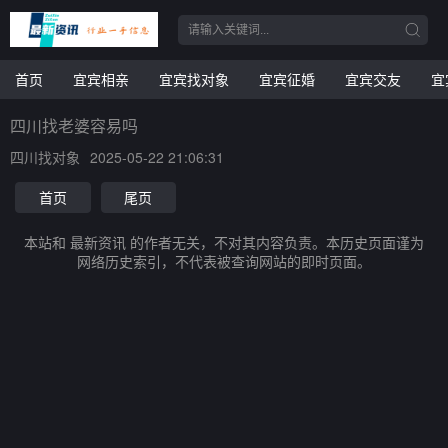
首页
宜宾相亲
宜宾找对象
宜宾征婚
宜宾交友
宜
四川找老婆容易吗
四川找对象
2025-05-22 21:06:31
首页
尾页
本站和 最新资讯 的作者无关，不对其内容负责。本历史页面谨为
网络历史索引，不代表被查询网站的即时页面。